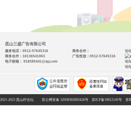
昆山三盛广告有限公司
服务电话：0512-57645316
商务合作：
论
商务合作：18136541063
广告投放：0512-57645316
电子邮箱： 918585441@qq.com
论坛
论坛
2021-2023 昆山柠论坛
苏公网安备 32058302003426号
苏ICP备19012145号
苏B2-