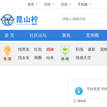
首页
社区
信息
手机版
首 页
社区论坛
聚焦
昆商圈
找男友
红包
婚嫁
职场
摄影
宠
找女友
商圈
站务
情感天空
不好意思 关
请稍候...