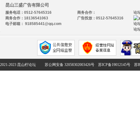
昆山三盛广告有限公司
服务电话：0512-57645316
商务合作：
论
商务合作：18136541063
广告投放：0512-57645316
电子邮箱： 918585441@qq.com
论坛
论坛
2021-2023 昆山柠论坛
苏公网安备 32058302003426号
苏ICP备19012145号
苏B2-