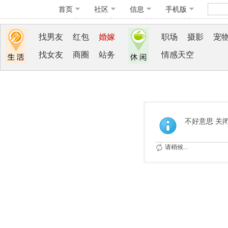
首页
社区
信息
手机版
找男友
红包
婚嫁
职场
摄影
宠
找女友
商圈
站务
情感天空
不好意思 关
请稍候...