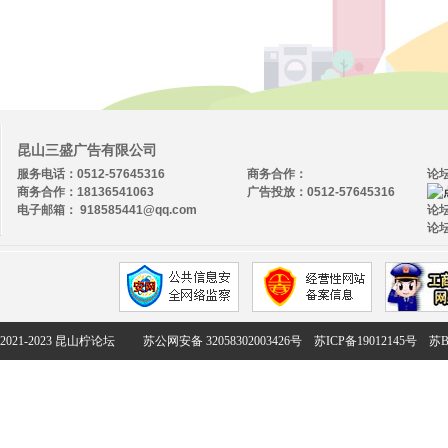
昆山三盛广告有限公司
服务电话：0512-57645316
商务合作：
论
商务合作：18136541063
广告投放：0512-57645316
电子邮箱： 918585441@qq.com
论坛
论坛
2021-2023 昆山柠论坛
苏公网安备 32058302003426号
苏ICP备19012145号
苏B2-