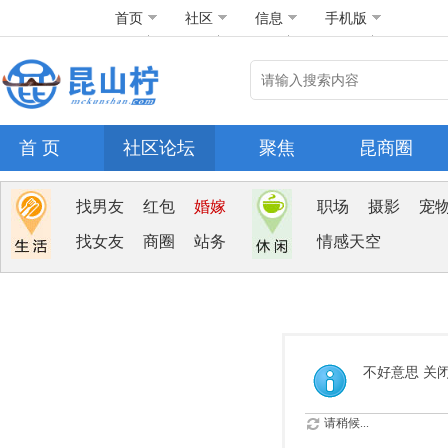
首页
社区
信息
手机版
首 页
社区论坛
聚焦
昆商圈
找男友
红包
婚嫁
职场
摄影
宠
找女友
商圈
站务
情感天空
不好意思 关
请稍候...