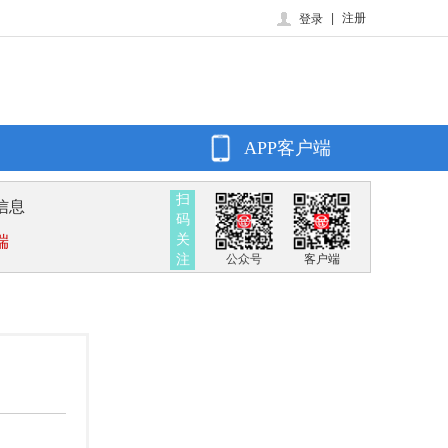
|
注册
登录
APP客户端
扫
信息
码
关
端
注
公众号
客户端