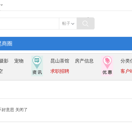
帖子
昆商圈
摄影
宠物
昆山茶馆
房产信息
分类
空
求职招聘
客户
不好意思 关闭了