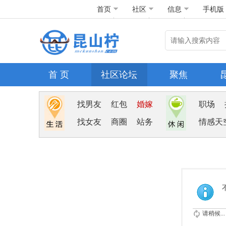
首页
社区
信息
手机版
首 页
社区论坛
聚焦
找男友
红包
婚嫁
职场
找女友
商圈
站务
情感天
请稍候...