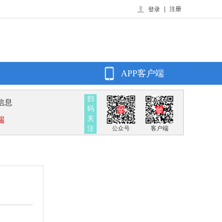
|
注册
登录
APP客户端
扫
信息
码
关
端
注
公众号
客户端