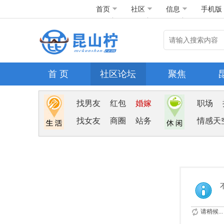
首页
社区
信息
手机版
首 页
社区论坛
聚焦
找男友
红包
婚嫁
职场
找女友
商圈
站务
情感天
请稍候...