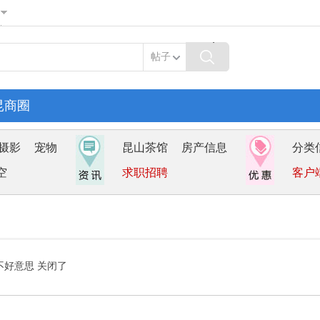
帖子
昆商圈
摄影
宠物
昆山茶馆
房产信息
分类
空
求职招聘
客户
不好意思 关闭了