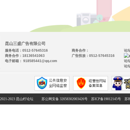
昆山三盛广告有限公司
服务电话：0512-57645316
商务合作：
论
商务合作：18136541063
广告投放：0512-57645316
电子邮箱： 918585441@qq.com
论坛
论坛
2021-2023 昆山柠论坛
苏公网安备 32058302003426号
苏ICP备19012145号
苏B2-