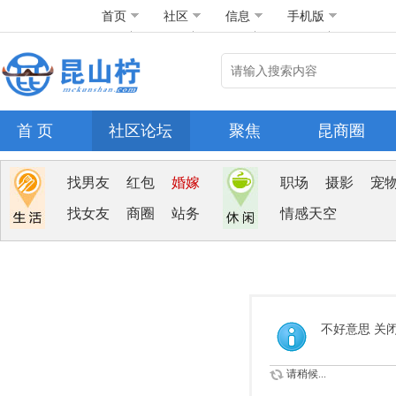
首页
社区
信息
手机版
首 页
社区论坛
聚焦
昆商圈
找男友
红包
婚嫁
职场
摄影
宠
找女友
商圈
站务
情感天空
不好意思 关
请稍候...