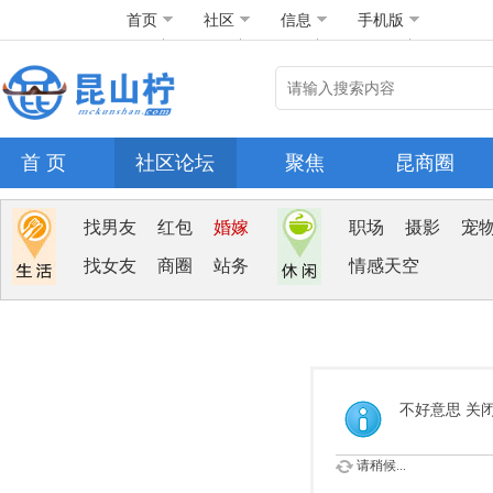
首页
社区
信息
手机版
首 页
社区论坛
聚焦
昆商圈
找男友
红包
婚嫁
职场
摄影
宠
找女友
商圈
站务
情感天空
不好意思 关
请稍候...