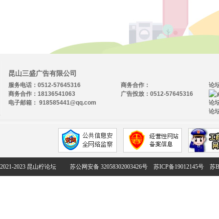
昆山三盛广告有限公司
服务电话：0512-57645316
商务合作：
论
商务合作：18136541063
广告投放：0512-57645316
电子邮箱： 918585441@qq.com
论坛
论坛
2021-2023 昆山柠论坛
苏公网安备 32058302003426号
苏ICP备19012145号
苏B2-