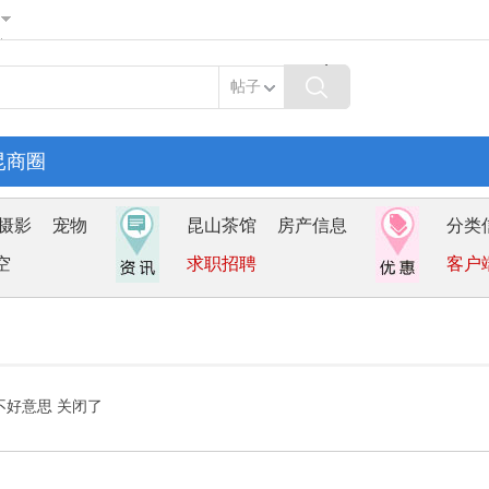
帖子
昆商圈
摄影
宠物
昆山茶馆
房产信息
分类
空
求职招聘
客户
不好意思 关闭了