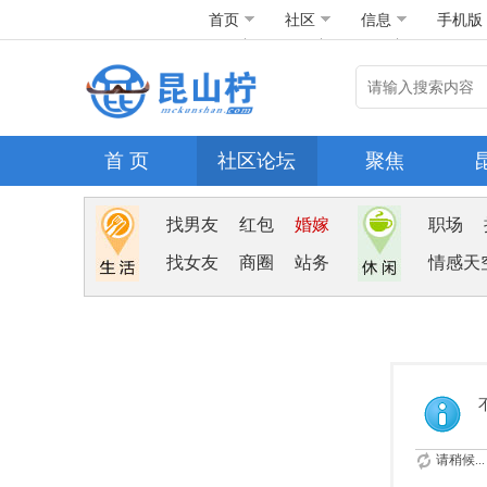
首页
社区
信息
手机版
首 页
社区论坛
聚焦
找男友
红包
婚嫁
职场
找女友
商圈
站务
情感天
请稍候...