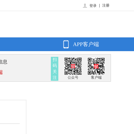
|
注册
登录
APP客户端
扫
信息
码
关
端
注
公众号
客户端