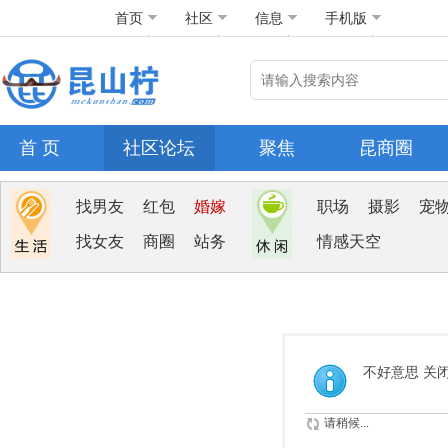
首页
社区
信息
手机版
首 页
社区论坛
聚焦
昆商圈
找男友
红包
婚嫁
职场
摄影
宠
找女友
商圈
站务
情感天空
不好意思 关
请稍候...