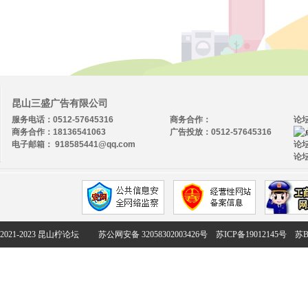
昆山三盛广告有限公司
服务电话：0512-57645316
商务合作：
论
商务合作：18136541063
广告投放：0512-57645316
电子邮箱： 918585441@qq.com
论坛
论坛
2021-2023 昆山柠论坛
苏公网安备 32058302003426号
苏ICP备19012145号
苏B2-