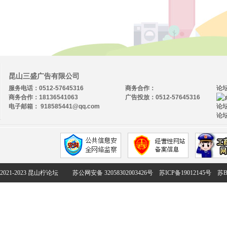
昆山三盛广告有限公司
服务电话：0512-57645316
商务合作：
论
商务合作：18136541063
广告投放：0512-57645316
电子邮箱： 918585441@qq.com
论坛
论坛
2021-2023 昆山柠论坛
苏公网安备 32058302003426号
苏ICP备19012145号
苏B2-