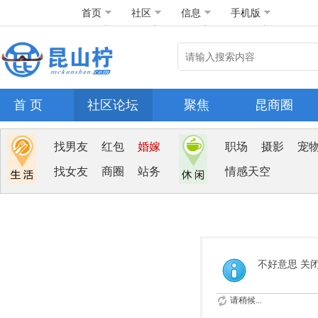
首页
社区
信息
手机版
首 页
社区论坛
聚焦
昆商圈
找男友
红包
婚嫁
职场
摄影
宠
找女友
商圈
站务
情感天空
不好意思 关
请稍候...